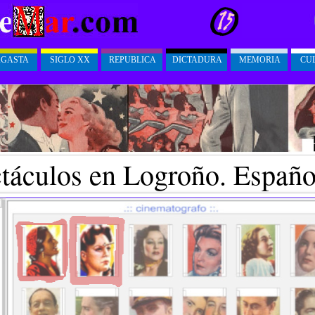
AGASTA
SIGLO XX
REPUBLICA
DICTADURA
MEMORIA
CU
táculos en Logroño. Españo