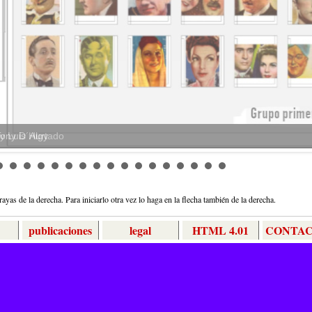
Tony D´Algy
s y Luis Hurtado
rayas de la derecha. Para iniciarlo otra vez lo haga en la flecha también de la derecha.
publicaciones
legal
HTML 4.01
CONTA