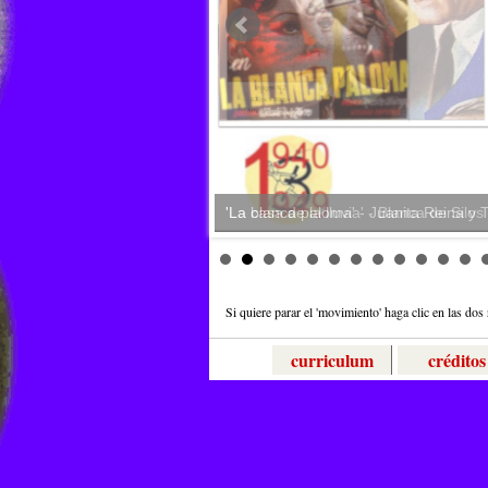
'La blanca paloma' - Juanita Reina y 
'La casa de la lluvia' - Blanca de Silo
Si quiere parar el 'movimiento' haga clic en las dos 
curriculum
créditos