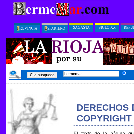
SAGASTA
SIGLO XX
REPU
P
E
ROVINCIA
SPARTERO
DERECHOS 
COPYRIGHT
El texto de la página qu