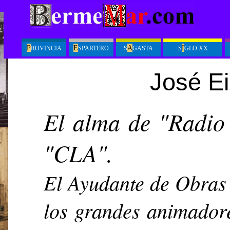
P
E
A
I
ROVINCIA
SPARTERO
S
GASTA
S
GLO XX
José E
El alma de "Radio
"CLA".
El Ayudante de Obras 
los grandes animador