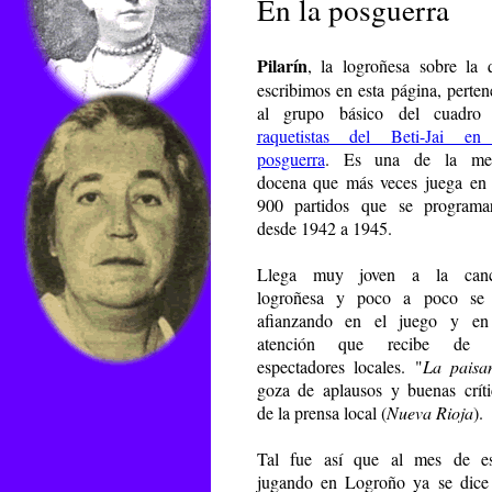
En la posguerra
Pilarín
, la logroñesa sobre la 
escribimos en esta página, perten
al grupo básico del cuadro
raquetistas del Beti-Jai en
posguerra
. Es una de la me
docena que más veces juega en 
900 partidos que se programa
desde 1942 a 1945.
Llega muy joven a la can
logroñesa y poco a poco se
afianzando en el juego y en
atención que recibe de 
espectadores locales. "
La paisa
goza de aplausos y buenas críti
de la prensa local (
Nueva Rioja
).
Tal fue así que al mes de es
jugando en Logroño ya se dice