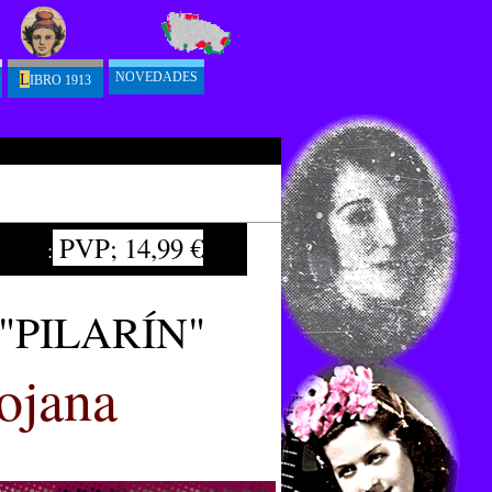
NOVEDADES
L
IBRO 1913
PVP; 14,99 €
:
i, "PILARÍN"
iojana