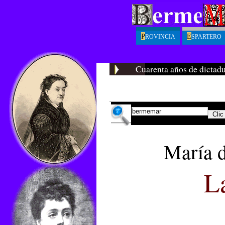
P
E
ROVINCIA
SPARTERO
Cuarenta años de dictad
María d
La