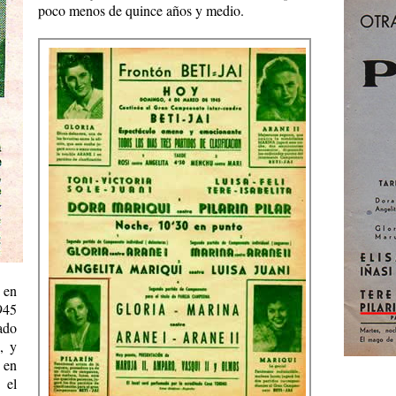
poco menos de quince años y medio.
 en
945
ado
, y
 en
 el