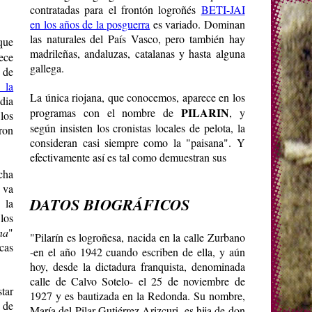
contratadas para el frontón logroñés
BETI-JAI
en los años de la posguerra
es variado. Dominan
las naturales del País Vasco, pero también hay
que
madrileñas, andaluzas, catalanas y hasta alguna
ece
gallega.
 de
 la
La única riojana, que conocemos, aparece en los
dia
PILARIN
programas con el nombre de
, y
los
según insisten los cronistas locales de pelota, la
ron
consideran casi siempre como la "paisana". Y
efectivamente así es tal como demuestran sus
cha
 va
DATOS BIOGRÁFICOS
 la
los
na
"
"Pilarín es logroñesa, nacida en la calle Zurbano
cas
-en el año 1942 cuando escriben de ella, y aún
hoy, desde la dictadura franquista, denominada
calle de Calvo Sotelo- el 25 de noviembre de
tar
1927 y es bautizada en la Redonda. Su nombre,
 de
María del Pilar Gutiérrez Arizcuri, es hija de don