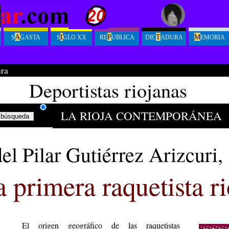
A
I
P
T
M
S
GASTA
S
GLO XX
RE
UBLICA
DIC
ADURA
EMORIA
ura
Deportistas riojanas
LA RIOJA CONTEMPORÁNEA
el Pilar Gutiérrez Arizcur
 primera raquetista r
El origen geográfico de las raquetistas