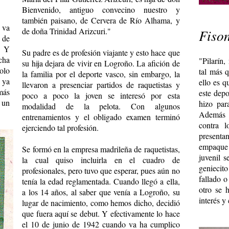
Bienvenido, antiguo convecino nuestro y
también paisano, de Cervera de Río Alhama, y
 va
de doña Trinidad Arizcuri."
Fiso
 de
. Y
Su padre es de profesión viajante y esto hace que
cha
"Pilarín,
su hija dejara de vivir en Logroño. La afición de
olo
tal más q
la familia por el deporte vasco, sin embargo, la
 ya
ello es q
llevaron a presenciar partidos de raquetistas y
más
este depo
poco a poco la joven se interesó por esta
 un
hizo par
modalidad de la pelota. Con algunos
Además s
entrenamientos y el obligado examen terminó
contra l
ejerciendo tal profesión.
present
empaque 
Se formó en la empresa madrileña de raquetistas,
juvenil 
la cual quiso incluirla en el cuadro de
genieci
profesionales, pero tuvo que esperar, pues aún no
fallado 
tenía la edad reglamentada. Cuando llegó a ella,
otro se 
a los 14 años, al saber que venía a Logroño, su
interés y
lugar de nacimiento, como hemos dicho, decidió
que fuera aquí se debut. Y efectivamente lo hace
el 10 de junio de 1942 cuando va ha cumplico