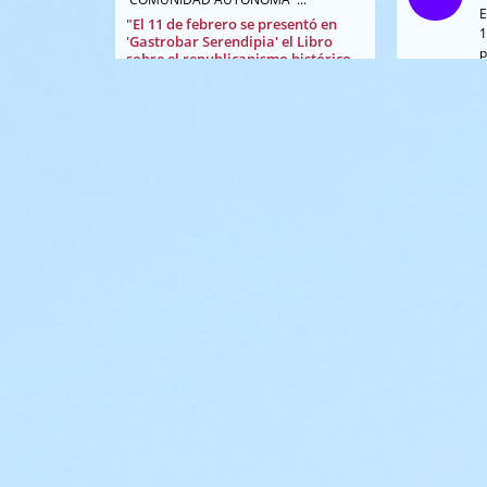
E
"El 11 de febrero se presentó en
1
'Gastrobar Serendipia' el Libro
p
sobre el republicanismo histórico
C
de La Rioja
Se repitió el éxito
S
21
Abril
d
con otro tipo de
público de la
presentación
P
anterior. El tema tiene sus seguidores
d
...
L
19:00h - CE
Se presentó el libro 'Nace la
Casa de la C
provincia de Logroño' en LA RIOJA
y en TV7 en días inmediatos a su
J
23
Agos
publicación
d
El interés del tema
se constató en los
J
medios provinciales
d
tanto en los escritos
a
como en los audiovisuales.
c
SEGUIREMOS INFORMANDO
R
y
19:00h - C
SEGUIREMO