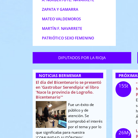
ZAPATA Y GAMARRA
MATEO VALDEMOROS
MARTÍN F. NAVARRETE
PATRIÓTICO SEXO FEMENINO
DIPUTADOS POR LA RIOJA
NOTICIAS BERMEMAR
PRÓXIMA
El día del Bicentenario se presentó
"
15
St
en 'Gastrobar Serendipia' el libro
N
'Nace la provincia de Logroño.
p
Bicentenario'"
E
Fue un éxito de
s
público y de
h
atención. Se
Á
comprobó el interés
É
por el tema y por lo
L
26
My
que significaba para nuestra
p
'COMUNIDAD AUTÓNOMA' ...