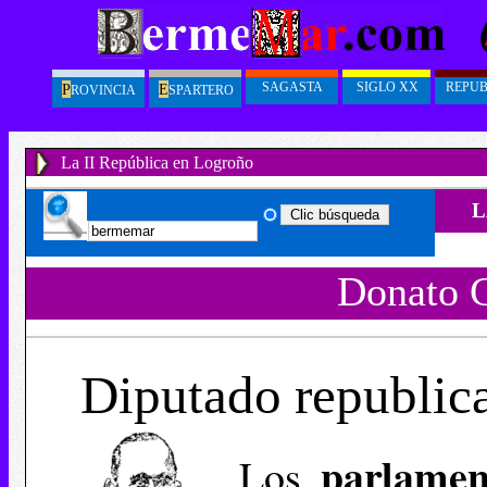
SAGASTA
SIGLO XX
REPUB
P
E
ROVINCIA
SPARTERO
La II República en Logroño
L
Donato 
Diputado republic
parlame
Los