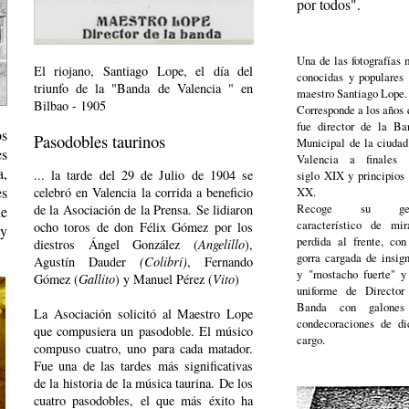
por todos".
Una de las fotografías 
El riojano, Santiago Lope, el día del
conocidas y populares 
triunfo de la "Banda de Valencia " en
maestro Santiago Lope.
Bilbao - 1905
Corresponde a los años 
fue director de la Ba
os
Pasodobles taurinos
Municipal de la ciudad
es
Valencia a finales 
a,
... la tarde del 29 de Julio de 1904 se
siglo XIX y principios 
es
celebró en Valencia la corrida a beneficio
XX.
Recoge su ges
de la Asociación de la Prensa. Se lidiaron
de
característico de mir
ocho toros de don Félix Gómez por los
 y
perdida al frente, con
diestros Ángel González (
Angelillo
),
gorra cargada de insign
Agustín Dauder
(Colibrí)
, Fernando
y "mostacho fuerte" y
Gómez (
Gallito
) y Manuel Pérez (
Vito
)
uniforme de Director
Banda con galone
La Asociación solicitó al Maestro Lope
condecoraciones de di
que compusiera un pasodoble. El músico
cargo.
compuso cuatro, uno para cada matador.
Fue una de las tardes más significativas
de la historia de la música taurina. De los
cuatro pasodobles, el que más éxito ha