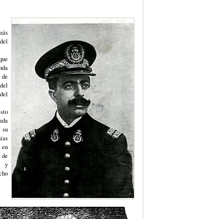
más
del
que
nda
 de
del
del
to
ada
 su
ias
 en
 de
s y
cho