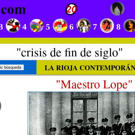
3
4
5
6
7
8
"crisis de fin de siglo"
LA RIOJA CONTEMPORÁ
o
"Maestro Lope" 
s