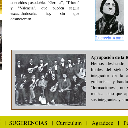
conocidos pasodobles "Gerona", "Triana"
y "Valencia", que pueden seguir
escuchándoseles hoy sin que
desmerezcan.
Lucrecia Arana
Agrupación de la R
Hemos destacado, 
finales del siglo
integrador de la 
guitarristas y band
"formaciones", no 
musíca, sino que ap
sus integrantes y sim
|
SUGERENCIAS
|
Curriculum
|
Agradece
|
P