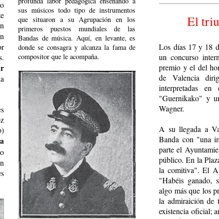
profunda labor pedagógica enseñando a
 o
sus músicos todo tipo de instrumentos
te
El tri
que situaron a su Agrupación en los
on
primeros puestos mundiales de las
n
Bandas de música. Aquí, en levante, es
Los días 17 y 18 d
or
donde se consagra y alcanza la fama de
compositor que le acompaña.
un concurso inter
s.
premio y el del h
ar
de Valencia diri
la
interpretadas en
"Guernikako" y un
Wagner.
es
oz
A su llegada a Val
o)
Banda con "una im
a
parte el Ayuntamie
lo
público. En la Plaz
en
la comitiva". El A
es
"Habéis ganado, s
algo más que los p
la admiraición de 
existencia oficial;