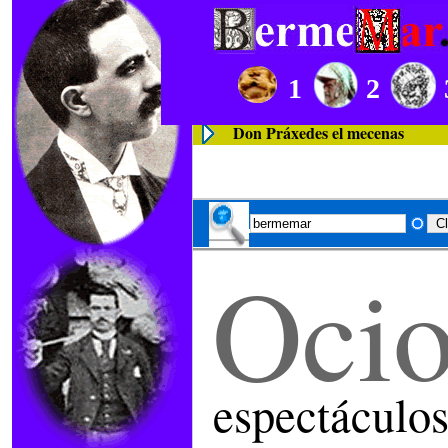
1
2
Don Práxedes el mecenas
Oci
espectáculo