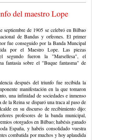
unfo del maestro Lope
e septiembre de 1905 se celebró en Bilbao
nacional de Bandas y orfeones. El primer
onor fue conseguido por la Banda Muncipal
gida por el Maestro Lope. Las piezas
 el segundo fueron la "Marsellesa", el
a fantasía sobre el "Buque fantasma" de
encia después del triunfo fue recibida la
ponente manifestación en la que tomaron
nto, una infinidad de sociedades e inmenso
a de la Reina se disparó una traca al paso de
lcalde en su discurso de recibimiento dijo:
eñores profesores de la banda municipal,
remios otorgados en Bilbao; habésis ganado
toda España, y habéis consolidado vuestra
 antes combatida por muchos y hoy aplaudida