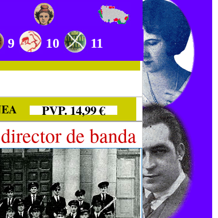
9
10
11
NEA
PVP. 14,99 €
director de banda