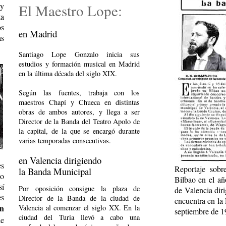
El Maestro Lope:
 y
ta
os
en Madrid
s
Santiago Lope Gonzalo inicia sus
estudios y formación musical en Madrid
en la última década del siglo XIX.
Según las fuentes, trabaja con los
maestros Chapí y Chueca en distintas
obras de ambos autores, y llega a ser
Director de la Banda del Teatro Apolo de
la capital, de la que se encargó durante
varias temporadas consecutivas.
en Valencia dirigiendo
es
Reportaje sob
la Banda Municipal
No
Bilbao en el a
sí
Por oposición consigue la plaza de
de Valencia dir
es
Director de la Banda de la ciudad de
encuentra en la 
ón
Valencia al comenzar el siglo XX. En la
septiembre de 1
ciudad del Turia llevó a cabo una
de