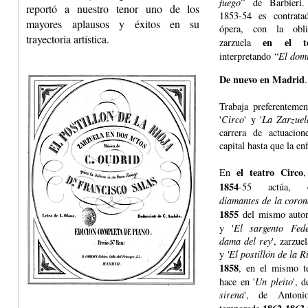
fuego
” de Barbieri.
reportó a nuestro tenor uno de los
1853-54 es contrat
mayores aplausos y éxitos en su
ópera, con la obli
trayectoria artística.
en el te
zarzuela
interpretando “
El dom
De nuevo en Madrid
.
Trabaja preferenteme
'
Circo
' y '
La Zarzuel
carrera de actuacio
capital hasta que la en
el teatro Circo
En
,
1854
-55 actúa, e
diamantes de la coron
1855
del mismo autor
y '
El sargento Fed
dama del rey
', zarzue
y
'El postillón de la R
1858
, en el mismo te
hace en '
Un pleito
', 
sirena
', de Antoni