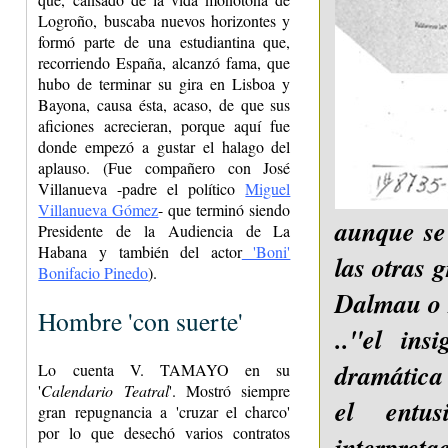
Logroño, buscaba nuevos horizontes y
formó parte de una estudiantina que,
recorriendo España, alcanzó fama, que
hubo de terminar su gira en Lisboa y
Bayona, causa ésta, acaso, de que sus
aficiones acrecieran, porque aquí fue
donde empezó a gustar el halago del
aplauso. (Fue compañero con José
Villanueva -padre el político
Miguel
Villanueva Gómez
- que terminó siendo
aunque se 
Presidente de la Audiencia de La
Habana y también del actor
'Boni'
las otras 
Bonifacio Pinedo
).
Dalmau o 
Hombre 'con suerte'
.."el in
dramática 
Lo cuenta V. TAMAYO en su
'
Calendario Teatral
'. Mostró siempre
el entu
gran repugnancia a 'cruzar el charco'
por lo que desechó varios contratos
interpret