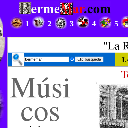
1
2
3
4
5
Don Práxedes el mecenas
"La R
L
Músi
T
cos