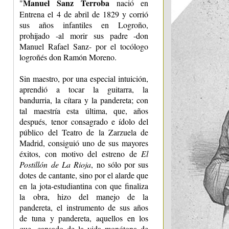
Manuel Sanz Terroba
"
nació en
Entrena el 4 de abril de 1829 y corrió
sus años infantiles en Logroño,
prohijado -al morir sus padre -don
Manuel Rafael Sanz- por el tocólogo
logroñés don Ramón Moreno.
Sin maestro, por una especial intuición,
aprendió a tocar la guitarra, la
bandurria, la cítara y la pandereta; con
tal maestría esta última, que, años
después, tenor consagrado e ídolo del
público del Teatro de la Zarzuela de
Madrid, consiguió uno de sus mayores
éxitos, con motivo del estreno de
El
Postillón de La Rioja
, no sólo por sus
dotes de cantante, sino por el alarde que
en la jota-estudiantina con que finaliza
la obra, hizo del manejo de la
pandereta, el instrumento de sus años
de tuna y pandereta, aquellos en los
que, cansado de la vida monótona de