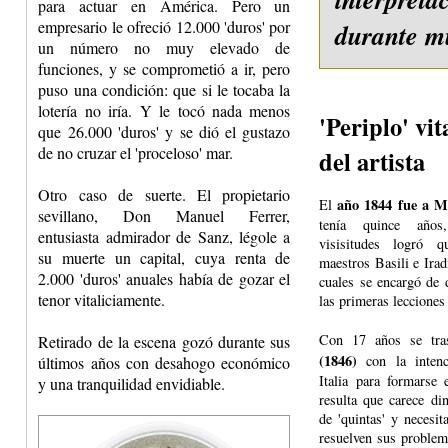
para actuar en América. Pero un
empresario le ofreció 12.000 'duros' por
durante mu
un número no muy elevado de
funciones, y se comprometió a ir, pero
puso una condición: que si le tocaba la
lotería no iría. Y le tocó nada menos
'Periplo' vit
que 26.000 'duros' y se dió el gustazo
de no cruzar el 'proceloso' mar.
del artista
Otro caso de suerte. El propietario
año 1844 fue a M
El
sevillano, Don Manuel Ferrer,
tenía quince años
entusiasta admirador de Sanz, légole a
visisitudes logró 
su muerte un capital, cuya renta de
maestros Basili e Iradi
2.000 'duros' anuales había de gozar el
cuales se encargó de 
tenor vitaliciamente.
las primeras lecciones
Con 17 años se tr
Retirado de la escena gozó durante sus
(1846)
con la intenc
últimos años con desahogo económico
Italia para formarse
y una tranquilidad envidiable.
resulta que carece di
de 'quintas' y necesit
resuelven sus problem