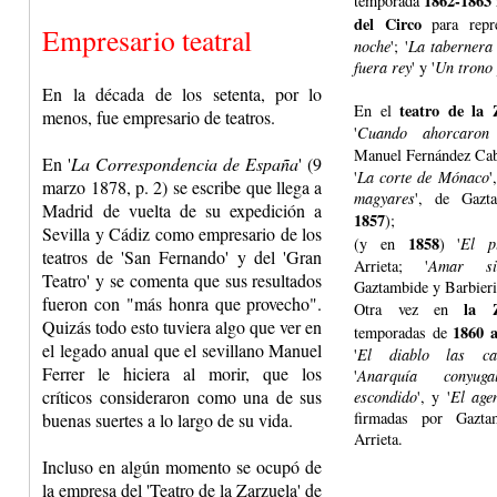
1862-1863
temporada
del Circo
para repre
Empresario teatral
noche
'; '
La tabernera
fuera rey
' y '
Un trono
En la década de los setenta, por lo
teatro de la 
En el
menos, fue empresario de teatros.
'
Cuando ahorcaron
Manuel Fernández Cab
En '
La Correspondencia de España
' (9
'
La corte de Mónaco
'
marzo 1878, p. 2) se escribe que llega a
magyares
', de Gazt
Madrid de vuelta de su expedición a
1857
);
Sevilla y Cádiz como empresario de los
1858
(y en
) '
El p
teatros de 'San Fernando' y del 'Gran
Arrieta; '
Amar si
Teatro' y se comenta que sus resultados
Gaztambide y Barbieri
fueron con "más honra que provecho".
la Z
Otra vez en
Quizás todo esto tuviera algo que ver en
1860 
temporadas de
el legado anual que el sevillano Manuel
'
El diablo las ca
Ferrer le hiciera al morir, que los
'
Anarquía conyuga
críticos consideraron como una de sus
escondido
', y '
El age
firmadas por Gazta
buenas suertes a lo largo de su vida.
Arrieta.
Incluso en algún momento se ocupó de
la empresa del 'Teatro de la Zarzuela' de