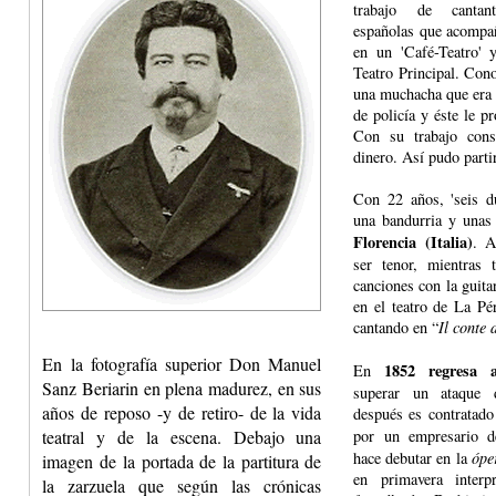
trabajo de cantan
españolas que acompañ
en un 'Café-Teatro' y
Teatro Principal. Con
una muchacha que era 
de policía y éste le p
Con su trabajo cons
dinero. Así pudo partir
Con 22 años, 'seis du
una bandurria y unas 
Florencia (Italia)
. A
ser tenor, mientras 
canciones con la guit
en el teatro de La Pé
cantando en “
Il conte 
En la fotografía superior Don Manuel
1852 regresa 
En
Sanz Beriarin en plena madurez, en sus
superar un ataque d
años de reposo -y de retiro- de la vida
después es contratad
por un empresario 
teatral y de la escena. Debajo una
hace debutar en la
óper
imagen de la portada de la partitura de
en primavera inter
la zarzuela que según las crónicas