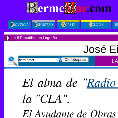
P
E
A
I
ROVINCIA
SPARTERO
S
GASTA
S
GLO XX
R
La II República en Logroño
José E
L
El alma de "
Radio
la "CLA".
El Ayudante de Obras 