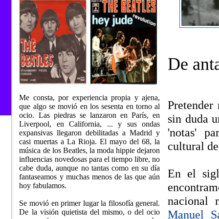
Memo
De ant
Me consta, por experiencia propia y ajena,
Pretender 
que algo se movió en los sesenta en torno al
ocio. Las piedras se lanzaron en París, en
sin duda u
Liverpool, en California, ... y sus ondas
'notas' p
expansivas llegaron debilitadas a Madrid y
casi muertas a La Rioja. El mayo del 68, la
cultural d
música de los Beatles, la moda hippie dejaron
influencias novedosas para el tiempo libre, no
cabe duda, aunque no tantas como en su día
En el sig
fantaseamos y muchas menos de las que aún
encontram
hoy fabulamos.
nacional 
Se movió en primer lugar la filosofía general.
De la visión quietista del mismo, o del ocio
Manuel S