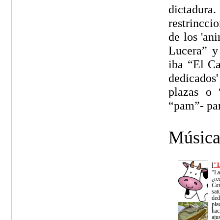
dictadura
restrincci
de los 'an
Lucera” y
iba “El C
dedicados'
plazas o 
“pam”- par
Música
[
"L
“La
¿re
Ca
sa
ded
pla
ha
aju