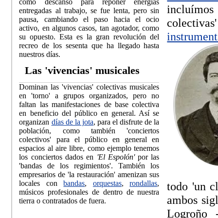
como descanso para reponer energías
incluímos
entregadas al trabajo, se fue lenta, pero sin
pausa, cambiando el paso hacia el ocio
colectiva
activo, en algunos casos, tan agotador, como
instrument
su opuesto. Esta es la gran revolución del
recreo de los sesenta que ha llegado hasta
nuestros días.
Las 'vivencias' musicales
Dominan las 'vivencias' colectivas musicales
en 'torno' a grupos organizados, pero no
faltan las manifestaciones de base colectiva
en beneficio del público en general. Así se
organizan
días de la jota
, para el disfrute de la
población, como también 'conciertos
colectivos' para el público en general en
espacios al aire libre, como ejemplo tenemos
los conciertos dados en
'El Espolón'
por las
'bandas de los regimientos'. También los
empresarios de 'la restauración' amenizan sus
locales con
bandas
,
orquestas
,
rondallas
,
todo 'un c
músicos profesionales de dentro de nuestra
ambos sigl
tierra o contratados de fuera.
Logroño -