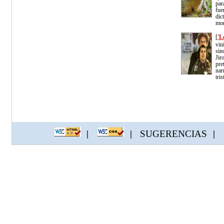
par
fu
dic
mor
[
'L
vin
si
Jir
pre
nar
tri
SUGERENCIAS
|
|
|