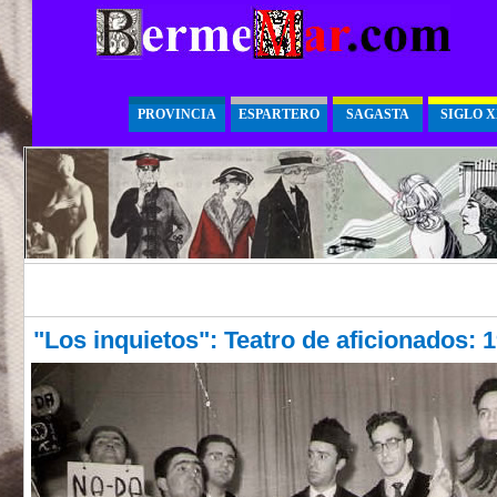
PROVINCIA
ESPARTERO
SAGASTA
SIGLO 
"Los inquietos": Teatro de aficionados: 